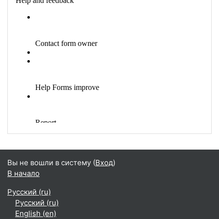
Вы не вошли в систему (
Вход
)
В начало
Русский ‎(ru)‎
Русский ‎(ru)‎
English ‎(en)‎